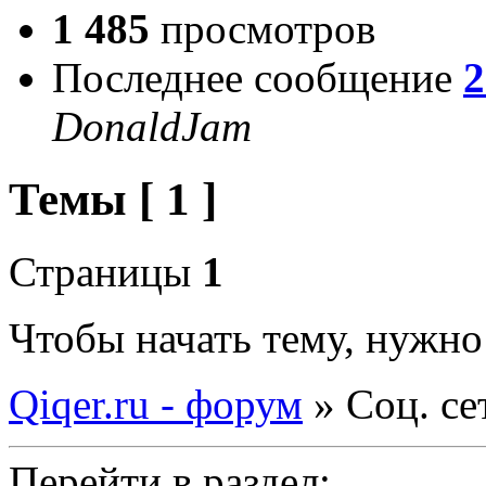
1 485
просмотров
Последнее сообщение
2
DonaldJam
Темы [ 1 ]
Страницы
1
Чтобы начать тему, нужн
Qiqer.ru - форум
»
Соц. се
Перейти в раздел: