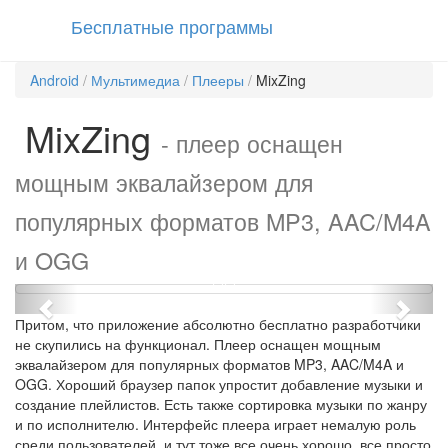
Бесплатные программы
Android
/
Мультимедиа
/
Плееры
/
MixZing
MixZing
- плеер оснащен
мощным эквалайзером для
популярных форматов MP3, AAC/M4A
и OGG
Previous
Next
Притом, что приложение абсолютно бесплатно разработчики
не скупились на функционал. Плеер оснащен мощным
эквалайзером для популярных форматов MP3, AAC/M4A и
OGG. Хороший браузер папок упростит добавление музыки и
создание плейлистов. Есть также сортировка музыки по жанру
и по исполнителю. Интерфейс плеера играет немалую роль
среди пользователей, и тут тоже все очень хорошо, все просто