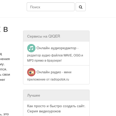
 в
Сервисы на QIQER
Онлайн аудиоредактор
-
д
редактор аудио файлов WAVE, OGG и
лнения
MP3 прямо в браузере!
му.
тся.
Онлайн радио
- мини
ь свои
нег
приложение от radiopotok.ru
Лучшее
Как просто и быстро создать сайт.
Серия видеоуроков
, это