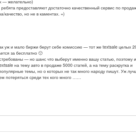
ок — желательно)
, ребята предоставляют достаточно качественный сервис по прода
а/качество, но не в каментах. =)
ак уж и мало биржи берут себе комиссию — тот же textsale целых 2
ется за бесплатно 🙁
остребованы — но шанс что выберут именно вашу статью, поэтому и
extsale на тему авто в продаже 5000 статей, а на тему раскрутка и
популярные темы, но о которых не так много народу пишут. Уж луч
чем потеряться среди тех кого много ……