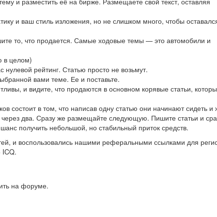
ему и разместить её на бирже. Размещаете свой текст, оставляя
атику и ваш стиль изложения, но не слишком много, чтобы оставал
ишите то, что продается. Самые ходовые темы — это автомобили и
ю в целом)
ас нулевой рейтинг. Статью просто не возьмут.
ыбранной вами теме. Ее и поставьте.
тливы, и видите, что продаются в основном корявые статьи, котор
ов состоит в том, что написав одну статью они начинают сидеть и 
 и через два. Сразу же размещайте следующую. Пишите статьи и сра
ь шанс получить небольшой, но стабильный приток средств.
тей, и воспользовались нашими реферальными ссылками для реги
 ICQ.
ить на форуме.