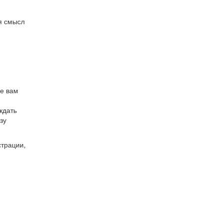
ся смысл
ые вам
ждать
зу
страции,