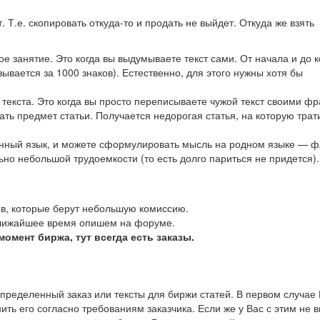
.е. скопировать откуда-то и продать не выйдет. Откуда же взять
е занятие. Это когда вы выдумываете текст сами. От начала и до к
зывается за 1000 знаков). Естественно, для этого нужны хотя бы
текста. Это когда вы просто переписываете чужой текст своими фр
ать предмет статьи. Получается недорогая статья, на которую трат
ранный язык, и можете сформулировать мысль на родном языке — ф
ьно небольшой трудоемкости (то есть долго париться не придется).
в, которые берут небольшую комиссию.
ближайшее время опишем на форуме.
омент биржа, тут всегда есть заказы.
определенный заказ или тексты для биржи статей. В первом случае
ить его согласно требованиям заказчика. Если же у Вас с этим не 