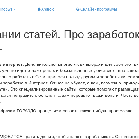
indows
Android
Онлайн - программы
нии статей. Про заработок
.
в интернет
. Действительно, многие люди выбрали для себя этот ви
чь уже не идет о лохотронах и бессмысленных действиях типа запо
льно работать в Сети, принося пользу другим и зарабатывая само
заработка в Интернет. От нас не убудет, а вам, возможно, пригоди
атей. Это специализированные сайты, которые помогают размещат
статья понравится, ее купят, а вам перешлют ваши деньги. Часть де
.
м образом ГОРАЗДО проще, чем освоить какую-нибудь профессию.
НАДОБИТСЯ тратить деньги, чтобы начать зарабатывать. Согласитесь