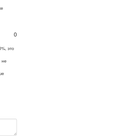
же
0
0%, это
 не
ше