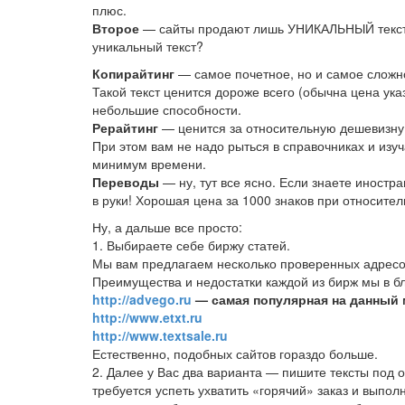
плюс.
Второе
— сайты продают лишь УНИКАЛЬНЫЙ текст. Т
уникальный текст?
Копирайтинг
— самое почетное, но и самое сложно
Такой текст ценится дороже всего (обычна цена ука
небольшие способности.
Рерайтинг
— ценится за относительную дешевизну 
При этом вам не надо рыться в справочниках и изуч
минимум времени.
Переводы
— ну, тут все ясно. Если знаете иност
в руки! Хорошая цена за 1000 знаков при относител
Ну, а дальше все просто:
1. Выбираете себе биржу статей.
Мы вам предлагаем несколько проверенных адресо
Преимущества и недостатки каждой из бирж мы в 
http://advego.ru
— самая популярная на данный м
http://www.etxt.ru
http://www.textsale.ru
Естественно, подобных сайтов гораздо больше.
2. Далее у Вас два варианта — пишите тексты под 
требуется успеть ухватить «горячий» заказ и выполн