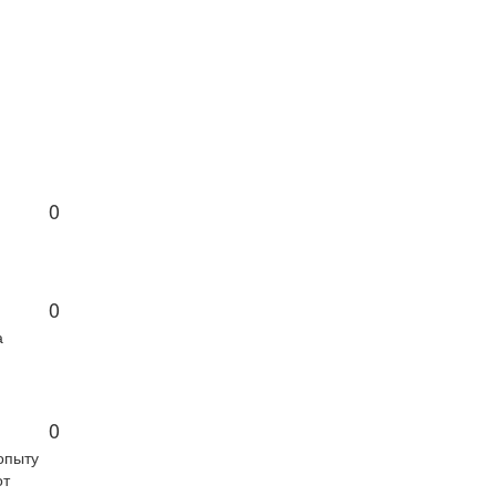
0
0
а
0
опыту
от