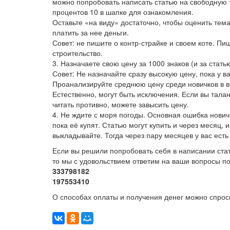
можно попробовать написать статью на свободную т
процентов 10 в шапке для ознакомления.
Оставьте «на виду» достаточно, чтобы оценить тем
платить за нее деньги.
Совет: не пишите о контр-страйке и своем коте. П
строительство.
3. Назначаете свою цену за 1000 знаков (и за стать
Совет: Не назначайте сразу высокую цену, пока у в
Проанализируйте среднюю цену среди новичков в в
Естественно, могут быть исключения. Если вы талан
читать противно, можете завысить цену.
4. Не ждите с моря погоды. Основная ошибка новичк
пока её купят. Статью могут купить и через месяц,
выкладывайте. Тогда через пару месяцев у вас ест
Если вы решили попробовать себя в написании ста
то мы с удовольствием ответим на ваши вопросы по
333798182
197553410
О способах оплаты и получения денег можно спрос