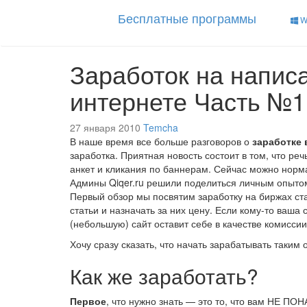
Бесплатные программы
W
Заработок на написа
интернете Часть №1
27 января 2010
Temcha
В наше время все больше разговоров о
заработке 
заработка. Приятная новость состоит в том, что ре
анкет и кликания по баннерам. Сейчас можно норма
Админы Qiqer.ru решили поделиться личным опытом 
Первый обзор мы посвятим заработку на биржах ст
статьи и назначать за них цену. Если кому-то ваша 
(небольшую) сайт оставит себе в качестве комиссии
Хочу сразу сказать, что начать зарабатывать таки
Как же заработать?
Первое
, что нужно знать — это то, что вам НЕ ПО