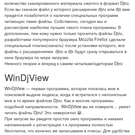
количество сканированного материала сжатого в формат Djvu.
Если вы скачали файл у которого расширение djvu или djv вам
придется позаботится о наличии специальных программ
читающих такие файлы. Собственно, сегодня мы и
рассмотрим наиболее лучшие такого плана программы. В
дополнение, тем кому нужно только прочитать файлы Djvu,
разработчики популярного браузера Mozzila Firefox сделали
специальный плагин(скачать) после установки которого, все
файлы с расширениями djvu и djv будут сразу открываться в
окне браузера по мере загрузки.
Немного теории и вперед к самим читалкам/едиторам Djvu
WinDjView
WinDjView — первая программа, которая попалась мне в
поисковой выдаче яндекса, когда я встретился с непонятным
мне в то время файлом Djvu. Как и многие программы
подобной направленности, WinDjView вы не поверите… умеет
читать файлы Djvu! Это невероятно 😀 .
При запуске вы увидите простое окно программы и никаких
напоминаний о регистрации т.к программа полностью
бесплатна, что конечно же записываем в плюсы. Для удобства